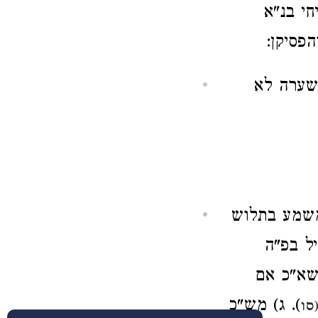
חי בנ"א
פסיקן:
 שערה לא
 משמע בתלוש
ל בפ"ה
שא"כ אם
). ג) מש"כ
סו