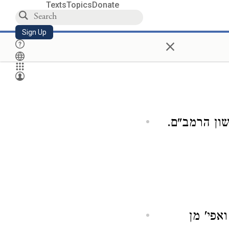
Texts
Topics
Donate
Sign Up
×
שון הרמב"ם.
אפי' מן