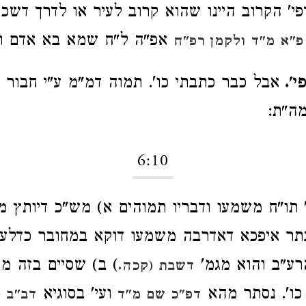
פי' הקרוב היינו שהוא קרוב לעיר או לדרך דשכי
אפ"ה ל"ח שמא בא אדם וה
פ"א מ"ד
ולקמן רפ"ח
י'.
אבל כבר כתבתי כו'. תמוה דמ"מ ע"י חבור
מה"ת:
6:10
' תו"ח משמעו ודבריו תמוהים א) מש"כ דיותץ
בתר איפכא דאדרבה משמעו דוקא במחובר כדלעי
רע"ב והוא מגמ'
) ב) שסיים בזה מ
דשבת (קכה.
כו'. נסתר מהא
ועי' בסוגיא
דפ"כ שם מ"ד
דב"ב (