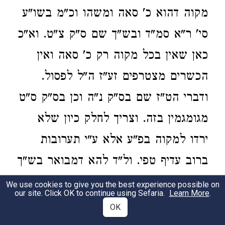
מקוה דהוא כ' סאה ומשהו וכ"מ בשו"ע
סי' ר"א סמ"ד ובש"ך שם ס"ק צ"ט. וא"כ
כאן שאין בכל מקוה רק כ' סאה ואין
הכשרים מצטרפים זע"ז ה"ל לפסול.
ודברי הט"ז שם בס"ק נ"ה וכן בס"ק ס"ט
מגומגמין בזה. וצריך לחלק כיון שלא
ירדו למקוה בפ"ע אלא ע"י תערובות
ברוב עדיף טפי. ול"ד להא דמבואר בש"ך
שם. דהתם כבר נקרא שם פסול עליהן
We use cookies to give you the best experience possible on
our site. Click OK to continue using Sefaria.
Learn More
.
בראשונה. ובזה א"ש מה שהצריכו
OK