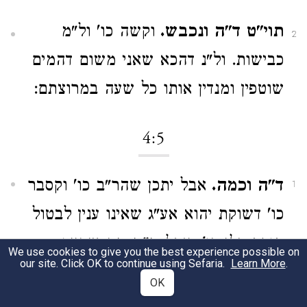
תוי"ט ד"ה ונכבש.
וקשה כו' ול"מ
2
כבישות. ול"נ דהכא שאני משום דהמים
שוטפין ומנדין אותו כל שעה במרוצתם:
4:5
ד"ה וכמה.
אבל יתכן שהר"ב כו' וקסבר
1
כו' דשוקת יהוא אע"ג שאינו ענין לבטול
תורת כלי כו'. אבל מ"מ מה שסיים
We use cookies to give you the best experience possible on
our site. Click OK to continue using Sefaria.
Learn More
.
הרע"ב לעולם תורת כלי עליה עד
OK
שתשבר רובה שלא בדקדוק: