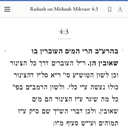
Rashash on Mishnah Mikvaot 4:3
Loading...
4:3
בהרע"ב הרי המים העוברין בו
1
שאובין הן.
ר"ל העוברים דרך כל הצינור
וכן לשון הטוש"ע סי' ר"א סל"ו דהצינור
כולו נעשה ע"י כלי. ולשון הרמב"ם בפי'
כל מה שיגר ע"ז הצינור הם מים
שאובין. ולכן דברי הש"ך שם ס"ק ע"ז
תמוהים ועי"ש סעיף מ"ו: