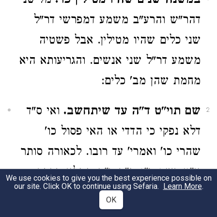
במשנה שנים שהיו מטילין כו'.
מלישני
דהר"ש והרע"ב משמע דמפרשי דר"ל
שני כלים שהיו מטילין. אבל פשטיה
משמע דר"ל שני אנשים. והגריעותא היא
מחמת שהן מב' כלים:
שם תוי"ט ד"ה עד שיתחשב.
ואי ס"ד
2
דלא נפקי כי הדדי או האי פסול כו'
שהרי כו' ואמרי' עד רובו. לכאורה סותר
א"ע דשם פ"ו מ"ח ד"ה ממלא בכתף
We use cookies to give you the best experience possible on
our site. Click OK to continue using Sefaria.
Learn More
.
העתיק דברי הרע"ב דבמקום שיש בו
OK
מ"ס כל מים שאובין שבעולם אין פוסלין