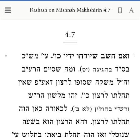
Rashash on Mishnah Makhshirin 4:7
Loading...
4:7
ואם חשב שיודחו ידיו כו'.
עי' מש"כ
1
בס"ד
). ומה שסיים הרע"ב
בחגיגה (יט
וה"ל משקה שסופו לרצון דאע"פ שאין
תחלתו לרצון כו'. זהו מלשון הר"ש
). לכאורה כאן הוה
ורש"י בחולין (לא ב'
תחלתו לרצון. דהא הרצון הוא בשעה
שנוטלן ואז הוה תחלת ביאתו בתלוש עי'