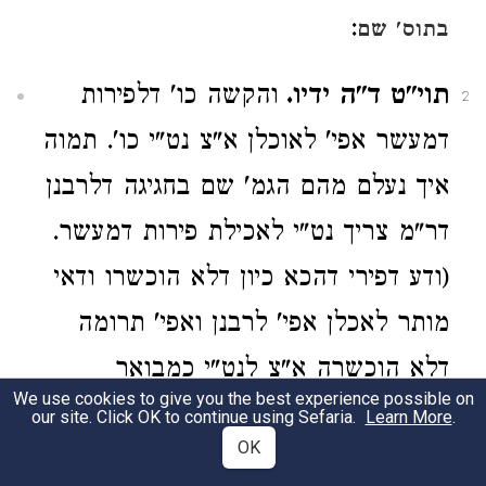
:
בתוס' שם
תוי"ט ד"ה ידיו.
והקשה כו' דלפירות
2
דמעשר אפי' לאוכלן א"צ נט"י כו'. תמוה
איך נעלם מהם הגמ' שם בחגיגה דלרבנן
דר"מ צריך נט"י לאכילת פירות דמעשר.
(ודע דפירי דהכא כיון דלא הוכשרו ודאי
מותר לאכלן אפי' לרבנן ואפי' תרומה
דלא הוכשרה א"צ לנט"י כמבואר
We use cookies to give you the best experience possible on
. ודבריהם
ברמב"ם פי"ב מהל' אה"ט הי"ג
our site. Click OK to continue using Sefaria.
Learn More
.
OK
אינם אלא כשיוכשרו). ומש"כ התוי"ט