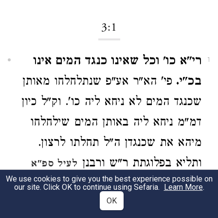
3:1
רי"א כו' וכל שאינו כנגד המים אינו
1
בכ"י.
פי' הא"ר אע"פ שנתלחלחו מאותן
שכנגד המים לא ניחא ליה כו'. וק"ל כיון
דמ"מ ניחא ליה באותן המים שילחלחו
מיהא את שכנגדן ה"ל תחלתו לרצון.
ותליא בפלוגתת ר"ש ורבנן
לעיל ספ"א
We use cookies to give you the best experience possible on
באוכל שומשמין באצבעו דלרבנן בכ"י.
our site. Click OK to continue using Sefaria.
Learn More
.
OK
ולולי פירושו הנל"פ כל שהוא כנגד המים