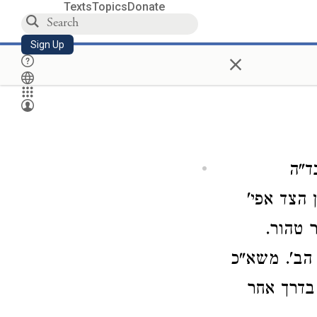
Texts
Topics
Donate
Sign Up
×
ד"ה
הצד אפי'
 טהור.
הב'. משא"כ
בדרך אחר