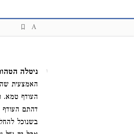
ניטלה הטהו
1
האמצעית שהחצ
העודף טמא. ו
דהתם העודף 
בשנוכל להחלי