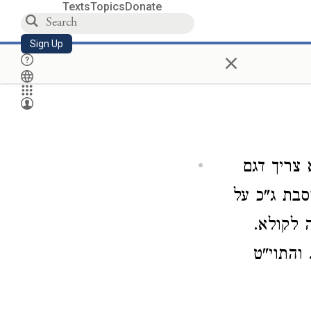
Texts
Topics
Donate
Sign Up
×
 צריך דגם
סבת ג"כ על
 לקולא.
 והתוי"ט