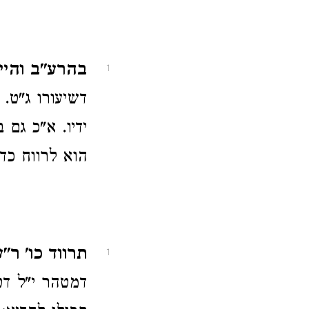
בהרע"ב והיינ
1
דשיעורו ג"ט. 
ידיו. א"כ גם 
הוא לרווח כד
תרווד כו' ר"
1
דמטהר י"ל דט