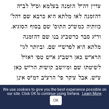
עדיין דה"ל הזמנה בעלמא וס"ל לב"ה
דהזמנה לאו מלתא היא כרבא שם דהל'
כוותיה כמש"כ התוס' שם בסוף הסוגיא.
ור"ג סבר כרשב"ג בנו שם דהזמנה
מלתא היא לפרש"י שם. וביותר לגי'
הרא"ש כאן רשב"ג א"ש טפי דאזיל
לשיטתו שם ומיושב קושית הר"ש כאן
ע"ש. אבל עיקר פי' הרע"ב דמ"ס אינן
נקראין משמשי אדם וטהורים מכל
We use cookies to give you the best experience possible on
our site. Click OK to continue using Sefaria.
Learn More
.
טומאה. קשיא (דאין) [דאיך] יפרנס לפ"ז
OK