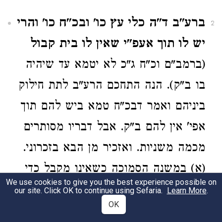
ברע"ב ד"ה כלי עץ כו' ובכ"ח כו' והרי
2
יש לו תוך אעפ"י שאין לו בית קבול
(ברמב"ם וכ"ח ג"כ לא יטמא עד שיהיה
בו ב"ק). הנה התחכם הרע"ב לתת חילוק
ביניהם ואמר דבכ"ח טמא ביש להם תוך
אפי' אין להם ב"ק. אבל דבריו מסותרים
מכמה משניות. ואזכיר מן הבא בזכרוני.
(א) במשנה הסמוכה כשאינו מקבל כדי
We use cookies to give you the best experience possible on
סיכת קטן טהור. (וזה יש לדחות די"ל
our site. Click OK to continue using Sefaria.
Learn More
.
OK
דטעמא משום דאינו חשוב כלי כלל). (ב)