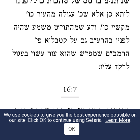
שנותנים בו טס של מתכות כו'.
לפנינו
ליתא כן אלא שכ' עגולה מהעור כו'
מקשיי כו'. ודע שמהתוי"ט משמע שהיה
לפניו בהרע"ב גם על קטבליא פי'
הרמב"ם שמפרש שהוא עור עשוי בעגול
לרקד עליו:
16:7
וגנוגנות העני.
עי' פי' הרמב"ם וכ' העני
1
We use cookies to give you the best experience possible on
our site. Click OK to continue using Sefaria.
Learn More
.
שם אומן וסמכו על המקרא כי עני הוא.
OK
ולא ישר זה בעיני הגר"א ז"ל. ועי' בפרק