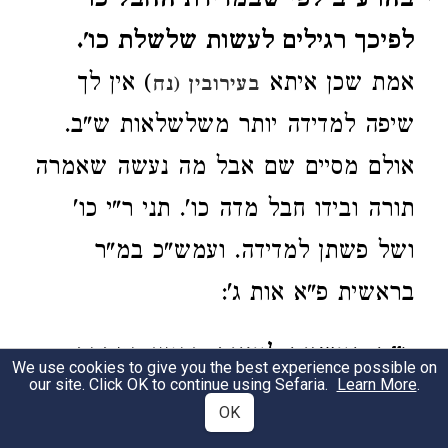
בהרע"ב לפי שבמדידת החבל כו'
לפיכך רגילים לעשות שלשלת כו'.
אמת שכן איתא
) אין לך
בעירובין (נח
שיפה למדידה יותר משלשלאות ש"ב.
אולם מסיים שם אבל מה נעשה שאמרה
תורה ובידו חבל מדה כו'. תני ר"י כו'
ושל פשתן למדידה. ועמש"כ במ"ר
בראשית פ"א אות ג':
ד"ה העשויה לעצים.
דהויא כמתכת
2
We use cookies to give you the best experience possible on
our site. Click OK to continue using Sefaria.
Learn More
.
המשמשת את העץ. תימה דא"כ כל כלי
OK
הנגר ודכוותיהו דחשיב לעיל פי"ג יטהרו