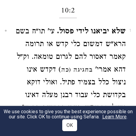
10:2
שלא יביאנו לידי פסול.
עי' תו"ח בשם
1
הרא"ש דמשום כלי קדש או תרומה
קאמר דאסור להם לגרום טומאה. וק"ל
דהא אמרי'
) דקדש אינו
בחגיגה (כה
ניצול כלל בצמיד פתיל. ואולי דוקא
בקדושת כלי עבוד רבנן מעלה דאינו
ניצול. והרא"ש מיירי בקדושת פה עי'
We use cookies to give you the best experience possible on
our site. Click OK to continue using Sefaria.
Learn More
.
):
פסחים (לד ב
OK