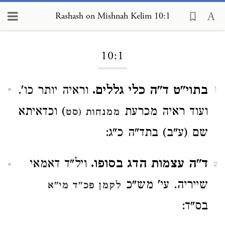
Rashash on Mishnah Kelim 10:1
Loading...
10:1
בתוי"ט ד"ה כלי גללים.
וראיה יותר כו'.
1
ועוד ראיה מכרעת
) וכדאיתא
ממנחות (סט
שם (ע"ב) בתד"ה כ"ג:
ד"ה עצמות הדג בסופו.
ויל"ד דאמאי
2
שייריה. עי' מש"כ
לקמן פכ"ד מי"א
בס"ד: