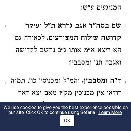
המנוגעים ע"ש:
שם בסה"ד אגב גררא ת"ל ועיקר
2
קדושה שילוח המצורעים.
לכאורה גם
הא דיצא א"מ אותו ג"כ נחשב לקדושה
ואגבה תני ומסבבין:
ד"ה ומסבבין.
והמ"ל ומכניסין כו'. תמוה
3
דודאי אין מכניסין מק"ו מאם יצא דאין
מחזירין. גם מש"כ בסה"ד כלומר כו'
We use cookies to give you the best experience possible on
our site. Click OK to continue using Sefaria.
Learn More
.
מעיר לעיר ג"כ תמוה. ואולי כוון למש"כ
OK
בס' מ"נ דדוקא אם היה בשעת מיתה