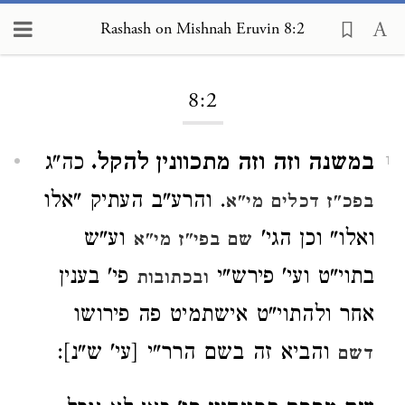
Rashash on Mishnah Eruvin 8:2
Loading...
8:2
במשנה וזה וזה מתכוונין להקל.
כה"ג
1
. והרע"ב העתיק "אלו
בפכ"ז דכלים מי"א
ואלו" וכן הגי'
וע"ש
שם בפי"ז מי"א
בתוי"ט ועי' פירש"י
פי' בענין
ובכתובות
אחר ולהתוי"ט אישתמיט פה פירושו
והביא זה בשם הרר"י [עי' ש"נ]:
דשם