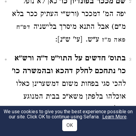
שם מככר בפונדיון כו'
כאן לא נופל
2
יפה המ' דמככר (ורש"י העתיק ככר בלא
מ"ם) אבל התנא מיסרך בלישניה
דפ"ח
ע"ש. [עי' ש"נ]:
פאה מ"ז
בתוס' חדשים על התוי"ט ד"ה ורש"א
3
כו' נתחכם לחלק דהכא ובהמשרה כו'
להכי סגי בפחות משום דמשערינן כאלו
אוכלהו בלפתן משא"כ בבית המנוגע
ונעלם מאתו
)
משנה דנגעים (פי"ג מ"ט
We use cookies to give you the best experience possible on
our site. Click OK to continue using Sefaria.
Learn More
.
וגמרא בריש מכילתין דגם שם משערינן
OK
כאלו אוכלו בליפתן: