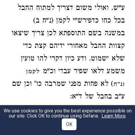
ע"ש. ואולי משום דצריך למתוח החבל
בכל כחו כדפירש"י לקמן (נ"ח ב)
במשנה בשם התוספתא לכן צריך שיצאו
קצוות החבל מאחורי ידיהם קצת כדי
שלא ישמוט. ודע כיון דקרי להו טועין
משמע דלאו שפיר עבדי וכ"מ
לקמן
) לא פחות מפני שמרבה כו' וכן שם
(נ"ח
ע"ב בחבל של ד"א:
We use cookies to give you the best experience possible on
ברע"ב ד"ה כטבלא מרובעת כתב
our site. Click OK to continue using Sefaria.
Learn More
.
2
OK
הרמב"ם כו'.
והוא דחוק. ול"נ דבא