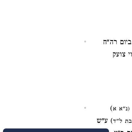
ביום רה"ח
י צועק
)
(נ"א א
) ע"ש
בת ל"ד