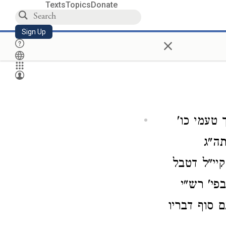
Texts
Topics
Donate
Sign Up
×
 טעמי כו'
ה"ג
יי"ל דטבל
פי' רש"י
 סוף דבריו