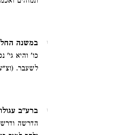
תמוהים ואכמ"
במשנה החליצנ
1
כו' והיא גי'
לשעבר. (וצ"ע 
ברע"ב עגולות
1
הדרשה ודרשה