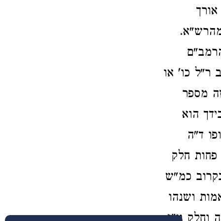
אורך
מהרש"א.
הרמב"ם
ר"ל כו' או
זה מספר
ידך הוא
פו ד"ה
 פחות חלק
בקרוב כמ"ש
אמות ושנהו
ה וחלק ט"ז