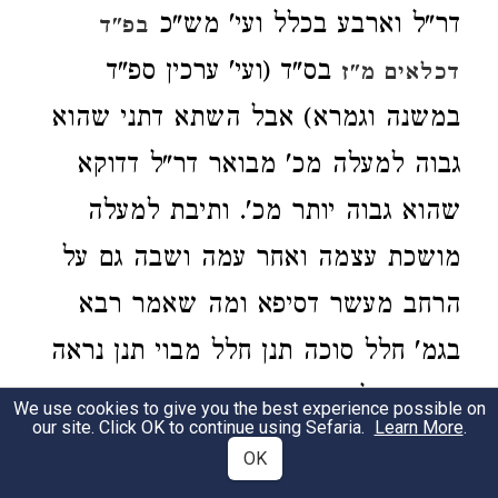
דר"ל וארבע בכלל ועי' מש"כ
בפ"ד
בס"ד (ועי' ערכין ספ"ד
דכלאים מ"ז
במשנה וגמרא) אבל השתא דתני שהוא
גבוה למעלה מכ' מבואר דר"ל דדוקא
שהוא גבוה יותר מכ'. ותיבת למעלה
מושכת עצמה ואחר עמה ושבה גם על
הרחב מעשר דסיפא ומה שאמר רבא
בגמ' חלל סוכה תנן חלל מבוי תנן נראה
דיוקו מדלא תני סכך שהוא גבוה קורה
We use cookies to give you the best experience possible on
our site. Click OK to continue using Sefaria.
Learn More
.
שהיא גבוה ש"מ דקאי על חלליהם וזה
OK
שלא כדברי הר"ן שם: