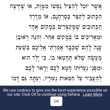
אֲשֶׁר יוּכַל לְהַצִּיל נַפְשׁוֹ מִמָּוֶת, אוֹ שֶׁיִּרְצֶה
הַכָּתוּב לְקַצֵּר בְּסֻרְחָנָם, אוֹ מִדֶּרֶךְ
הַכְּתוּבִים שֶׁמְּקַצְּרִים בְּמָקוֹם אֶחָד
וּמַאֲרִיכִים בּוֹ בְּמָקוֹם אַחֵר. וְהִנֵּה רְאוּבֵן
עָנָה לָהֶם שֶׁכְּבָר אָמַרְתִּי אֲלֵיכֶם בִּשְׁעַת
מַעֲשֶׂה שֶׁלֹּא תֶּחֶטְאוּ בוֹ, כִּי יֶלֶד הוּא
וּמִפְּנֵי נַעֲרוּתוֹ חָטָא לָכֶם וְרָאוּי לָכֶם
לְהַעֲבִיר עַל חַטֹּאות נְעוּרָיו, וְעַתָּה גַּם דָּמוֹ
עִם הָאַכְזָרִיּוּת אֲשֶׁר אַתֶּם אוֹמְרִים הִנֵּה
We use cookies to give you the best experience possible on
our site. Click OK to continue using Sefaria.
Learn More
.
נִדְרָשׁ. אוֹ יִהְיֶה פֵּרוּשׁ "גַם דָּמוֹ" אַף עַל פִּי
OK