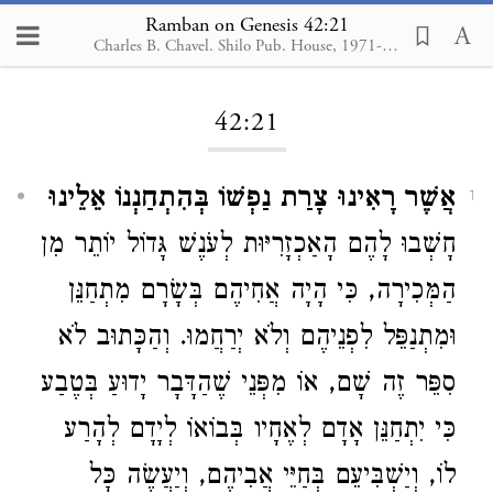
Ramban on Genesis 42:21
Charles B. Chavel. Shilo Pub. House, 1971-1976
Loading...
42:21
אֲשֶׁר רָאִינוּ צָרַת נַפְשׁוֹ בְּהִתְחַנְנוֹ אֵלֵינוּ
1
חָשְׁבוּ לָהֶם הָאַכְזָרִיּוּת לְעֹנֶשׁ גָּדוֹל יוֹתֵר מִן
הַמְּכִירָה, כִּי הָיָה אֲחִיהֶם בְּשָׂרָם מִתְחַנֵּן
וּמִתְנַפֵּל לִפְנֵיהֶם וְלֹא יְרַחֲמוּ. וְהַכָּתוּב לֹא
סִפֵּר זֶה שָׁם, אוֹ מִפְּנֵי שֶׁהַדָּבָר יָדוּעַ בְּטֶבַע
כִּי יִתְחַנֵּן אָדָם לְאֶחָיו בְּבוֹאוֹ לְיָדָם לְהָרַע
לוֹ, וְיַשְׁבִּיעֵם בְּחַיֵּי אֲבִיהֶם, וְיַעֲשֶׂה כָּל