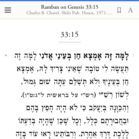
Ramban on Genesis 33:15
Charles B. Chavel. Shilo Pub. House, 1971-1976
Loading...
33:15
לָמָּה זֶּה אֶמְצָא חֵן בְּעֵינֵי אֲדֹנִי
לָמָּה זֶה
1
תַּעֲשֶׂה לִי טוֹבָה שֶׁאֵינִי צָרִיךְ לָהּ, אֶמְצָא
חֵן בְּעֵינֶיךָ וְלֹא תְּשַׁלֵּם עַתָּה שׁוּם גְּמוּל,
).
לְשׁוֹן רַשִׁ"י (
רש"י על בראשית ל"ג:ט"ו
וְהַכַּוָּנָה בְּיַעֲקֹב כִּי לֹא הָיָה חָפֵץ בָּהֶם
וּבַחֲבוּרָתָם כְּלָל, וְכָל שֶׁכֵּן שֶׁהָיָה בְּדַעְתּוֹ
לָלֶכֶת דֶּרֶךְ אַחֶרֶת. וְרַבּוֹתֵינוּ רָאוּ עוֹד בָּזֶה