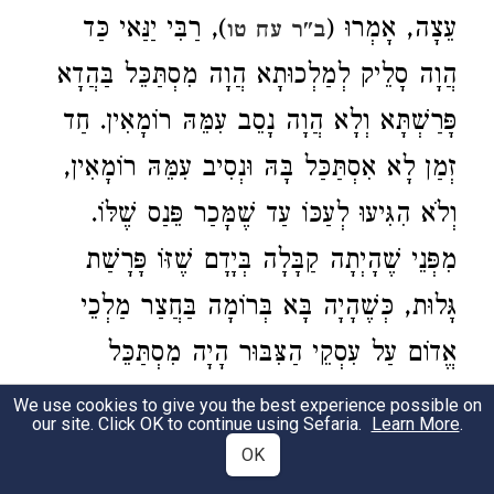
עֵצָה, אָמְרוּ (
), רַבִּי יַנַּאי כַּד
ב"ר עח טו
הֲוָה סָלֵיק לְמַלְכוּתָא הֲוָה מִסְתַּכֵּל בַּהֲדָא
פָּרַשְׁתָּא וְלָא הֲוָה נָסֵב עִמֵּהּ רוֹמָאִין. חַד
זְמַן לָא אִסְתַּכַּל בָּהּ וּנְסִיב עִמֵּהּ רוֹמָאִין,
וְלֹא הִגִּיעוּ לְעַכּוֹ עַד שֶׁמָּכַר פֵּנַס שֶׁלּוֹ.
מִפְּנֵי שֶׁהָיְתָה קַבָּלָה בְּיָדָם שֶׁזּוֹ פָּרָשַׁת
גָּלוּת, כְּשֶׁהָיָה בָּא בְּרוֹמָה בַּחֲצַר מַלְכֵי
אֱדוֹם עַל עִסְקֵי הַצִּבּוּר הָיָה מִסְתַּכֵּל
בְּפָרָשָׁה זוֹ לָלֶכֶת אַחֲרֵי עֲצַת הַזָּקֵן הֶחָכָם,
We use cookies to give you the best experience possible on
our site. Click OK to continue using Sefaria.
Learn More
.
כִּי מִמֶּנּוּ יִרְאוּ הַדּוֹרוֹת וְכֵן יַעֲשׂוּ, וְלֹא הָיָה
OK