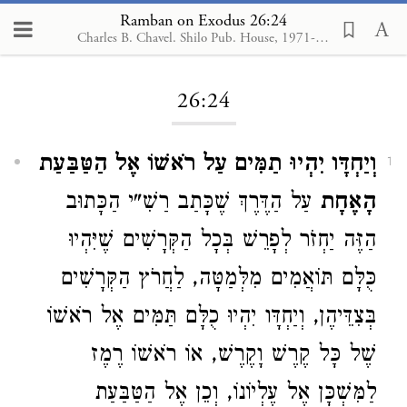
Ramban on Exodus 26:24
Charles B. Chavel. Shilo Pub. House, 1971-1976
Loading...
26:24
וְיַחְדָּו יִהְיוּ תַמִּים עַל רֹאשׁוֹ אֶל הַטַּבַּעַת
1
הָאֶחָת
עַל הַדֶּרֶךְ שֶׁכָּתַב רַשִׁ"י הַכָּתוּב
הַזֶּה יַחְזֹר לְפָרֵשׁ בְּכָל הַקְּרָשִׁים שֶׁיִּהְיוּ
כֻּלָּם תּוֹאֲמִים מִלְּמַטָּה, לַחֲרֹץ הַקְּרָשִׁים
בְּצִדֵּיהֶן, וְיַחְדָּו יִהְיוּ כֻלָּם תַּמִּים אֶל רֹאשׁוֹ
שֶׁל כָּל קֶרֶשׁ וָקֶרֶשׁ, אוֹ רֹאשׁוֹ רֶמֶז
לַמִּשְׁכָּן אֶל עֶלְיוֹנוֹ, וְכֵן אֶל הַטַּבַּעַת