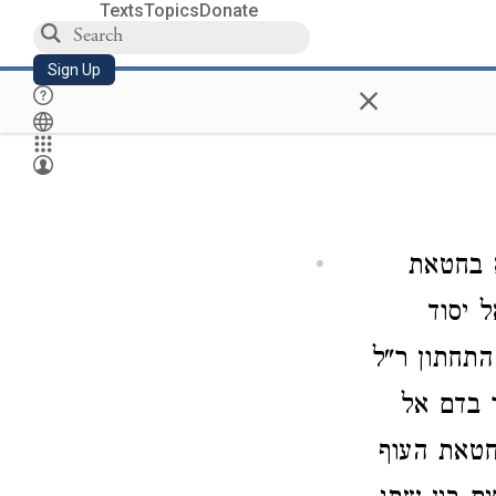
Texts
Topics
Donate
Sign Up
×
 בחטאת
 יסוד
התחתון ר"ל
 בדם אל
חטאת העוף