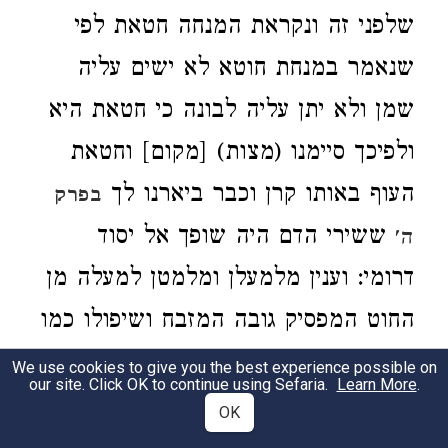
שלפני זה ונקראת המנחה חטאת לפי
שנאמר במנחת חוטא לא ישים עליה
שמן ולא יתן עליה לבונה כי חטאת היא
ולפיכך סיימנו (מצות) [מקום] וחטאת
העוף באותו קרן וכבר ביארנו לך
בפרק
ששירי הדם היה שופך אל יסוד
ה'
דרומי: וענין מלמעלן ומלמטן למעלה מן
החוט המפסיק גובה המזבח ושיפולו כמו
שזכרנו
: וניסוך המים הוא בחג
בפרק שני
We use cookies to give you the best experience possible on
our site. Click OK to continue using Sefaria.
Learn More
.
הסוכות כמו שביארנו בסוף
אבל
סוכה
OK