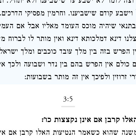
רוצה לומר לא ישבע עד שישביענו ולא יתחיל. ו
וישבע קודם שישביענו. וחרמין מפסיקי הדרכים. 
 ובתנאי שיהיה מוכס העומד מאליו אבל אם העמי
לנו דינא דמלכותא דינא ואין מותר לו לברוח מן
ין הפרש בזה בין מלך עובד כוכבים ומלך ישראל
 כולם אין הפרש בהם בין נדר ושבועה ולכך אינן
 זרוזין ולפיכך אין זה מותר בשבועות:
3:5
אלו קרבן אם אינן נקצצות כו':
שנה שהוא כשאמר הנטיעות האלו קרבן אם אינ