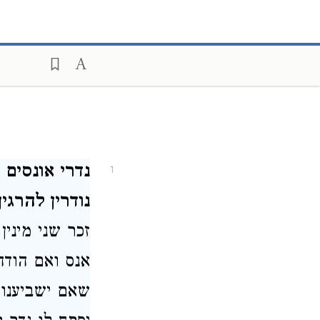
נדרי אונסים 
1
נודרין להרגין
זכר שני מיני
אנס ואם הודה
שאם ישביענו 