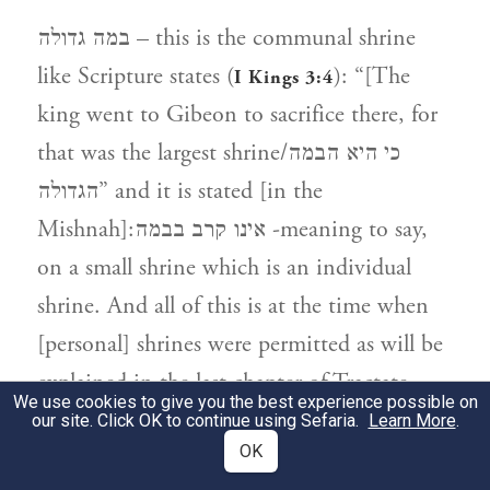
במה גדולה – this is the communal shrine
like Scripture states (
): “[The
I Kings 3:4
king went to Gibeon to sacrifice there, for
that was the largest shrine/כי היא הבמה
הגדולה” and it is stated [in the
Mishnah]:אינו קרב בבמה -meaning to say,
on a small shrine which is an individual
shrine. And all of this is at the time when
[personal] shrines were permitted as will be
explained in the last chapter of Tractate
We use cookies to give you the best experience possible on
Zevakhim (Chapter 14, Mishnayot 4-8).
our site. Click OK to continue using Sefaria.
Learn More
.
OK