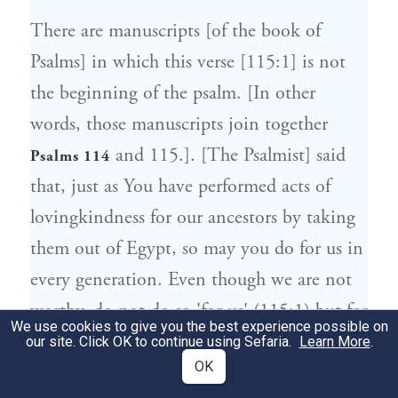
There are manuscripts [of the book of
Psalms] in which this verse [115:1] is not
the beginning of the psalm. [In other
words, those manuscripts join together
and 115.]. [The Psalmist] said
Psalms 114
that, just as You have performed acts of
lovingkindness for our ancestors by taking
them out of Egypt, so may you do for us in
every generation. Even though we are not
worthy, do not do so 'for us' (115:1) but for
We use cookies to give you the best experience possible on
your Name's sake. For they [the generation
our site. Click OK to continue using Sefaria.
Learn More
.
OK
of the Exodus] likewise would not have