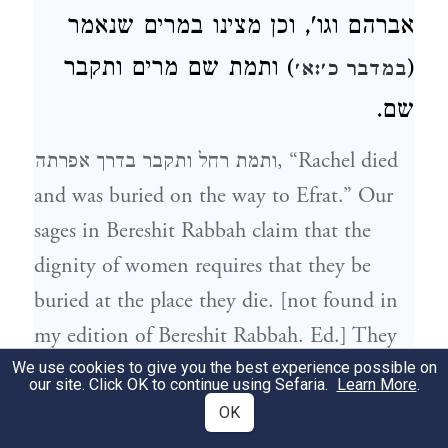
אברהם וגו', וכן מצינו במרים שנאמר
) ותמת שם מרים ותקבר
(
במדבר כ׳:א׳
שם.
ותמת רחל ותקבר בדרך אפרתה, “Rachel died
and was buried on the way to Efrat.” Our
sages in Bereshit Rabbah claim that the
dignity of women requires that they be
buried at the place they die. [not found in
my edition of Bereshit Rabbah. Ed.] They
use the example of Rachel being buried at
We use cookies to give you the best experience possible on
our site. Click OK to continue using Sefaria.
Learn More
.
the site she died as the precedent for their
OK
statement. We also find that Sarah was