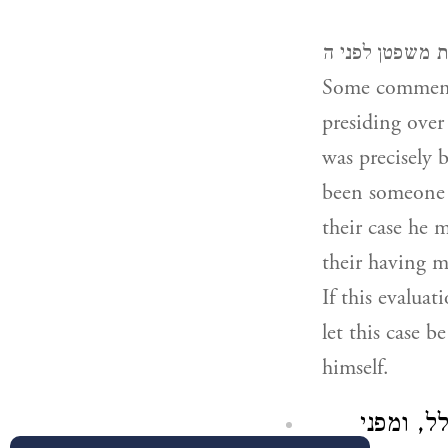
ויקרב משה את משפטן לפני ה', “Moses present
Some commentat
presiding over
was precisely 
been someone w
their case he m
their having ma
If this evalua
let this case 
himself.
ל, ומפני