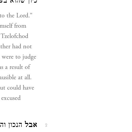
כיון שהוא בע.
imself from
f Tzelofchod
ather had not
 were to judge
s a result of
usible at all.
but could have
d excused
אבל
הנכון וה
2