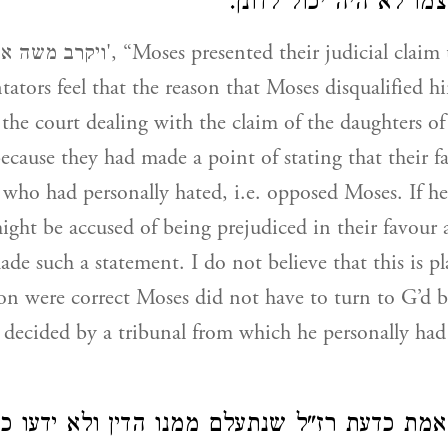
צמו לא היה יכול לדונן
ed their judicial claim to the Lord.”
ors feel that the reason that Moses disqualified h
 the court dealing with the claim of the daughters o
because they had made a point of stating that their f
ho had personally hated, i.e. opposed Moses. If he
ight be accused of being prejudiced in their favour a
de such a statement. I do not believe that this is pla
tion were correct Moses did not have to turn to G’d 
be decided by a tribunal from which he personally ha
אמת כדעת רז"ל שנתעלם ממנו הדין ולא ידעו כל