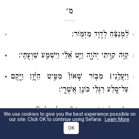
מ׳
לַ֝מְנַצֵּ֗חַ לְדָוִ֥ד מִזְמֽוֹר׃
א
קַוֺּ֣ה קִוִּ֣יתִי יְהֹוָ֑ה וַיֵּ֥ט אֵ֝לַ֗י וַיִּשְׁמַ֥ע שַׁוְעָתִֽי׃
ב
וַיַּעֲלֵ֤נִי
׀
מִבּ֥וֹר שָׁאוֹן֮ מִטִּ֢יט הַיָּ֫וֵ֥ן וַיָּ֖קֶם
ג
עַל־סֶ֥לַע רַגְלַ֗י כּוֹנֵ֥ן אֲשֻׁרָֽי׃
וַיִּתֵּ֬ן בְּפִ֨י
׀
שִׁ֥יר חָדָשׁ֮ תְּהִלָּ֢ה לֵאלֹ֫הֵ֥ינוּ יִרְא֣וּ
ד
We use cookies to give you the best experience possible on
our site. Click OK to continue using Sefaria.
Learn More
.
רַבִּ֣ים וְיִירָ֑אוּ וְ֝יִבְטְח֗וּ בַּיהֹוָֽה׃
OK