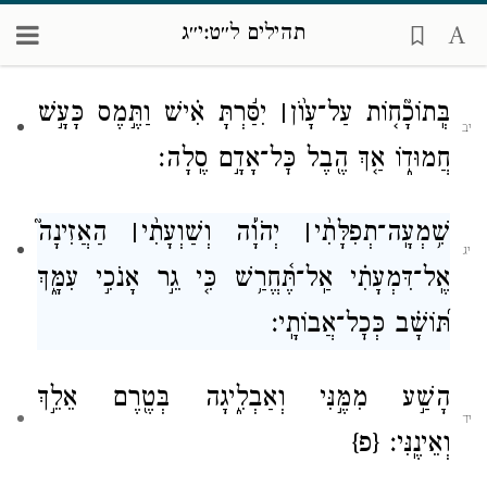
תהילים ל״ט:י״ג
הָסֵ֣ר מֵעָלַ֣י נִגְעֶ֑ךָ מִתִּגְרַ֥ת יָ֝דְךָ֗ אֲנִ֣י כָלִֽיתִי׃
יא
בְּֽתוֹכָ֘ח֤וֹת עַל־עָוֺ֨ן
׀
יִסַּ֬רְתָּ אִ֗ישׁ וַתֶּ֣מֶס כָּעָ֣שׁ
יב
חֲמוּד֑וֹ אַ֤ךְ הֶ֖בֶל כׇּל־אָדָ֣ם סֶֽלָה׃
שִׁ֥מְעָֽה
־
תְפִלָּתִ֨י
׀
יְהֹוָ֡ה וְשַׁוְעָתִ֨י
׀
הַאֲזִינָה֮
יג
אֶֽל־דִּמְעָתִ֗י אַֽל־תֶּ֫חֱרַ֥שׁ כִּ֤י גֵ֣ר אָנֹכִ֣י עִמָּ֑ךְ
תּ֝וֹשָׁ֗ב כְּכׇל־אֲבוֹתָֽי׃
הָשַׁ֣ע מִמֶּ֣נִּי וְאַבְלִ֑יגָה בְּטֶ֖רֶם אֵלֵ֣ךְ
יד
וְאֵינֶֽנִּי׃
{פ}