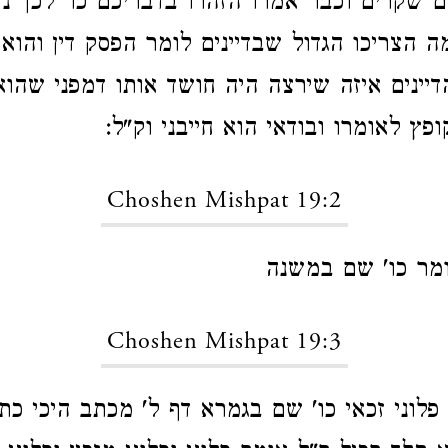
ם שקרים וכבר אמרו הזהרו בדבריכם כו' לכך נ
ה הצריכו הגדול שבדיינים לומר הפסק דין והוא
יינים איזה שירצה היה חושד אותו דמפני שהו
פץ לאומרו ובודאי הוא חייבני וק"ל:
Choshen Mishpat 19:2
לומר כו' שם במשנה
Choshen Mishpat 19:3
פלוני זכאי כו' שם בגמרא דף ל' מכתב היכי כתב