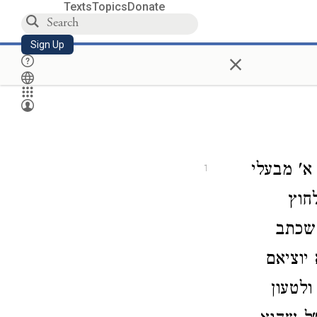
Texts
Topics
Donate
Sign Up
×
 א' מבעלי
1
חוץ
 שכתב
יוציאם
ולטעון