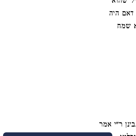
"ל שהוא
 דאם היה
א שמח
ינן ר"י אמר