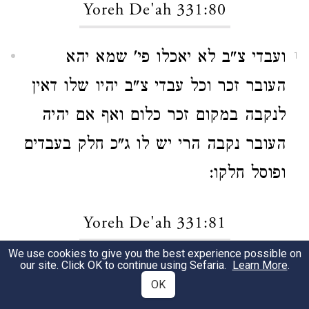
Yoreh De'ah 331:80
ועבדי צ"ב לא יאכלו פי' שמא יהא
1
העובר זכר וכל עבדי צ"ב יהיו שלו דאין
לנקבה במקום זכר כלום ואף אם יהיה
העובר נקבה הרי יש לו ג"כ חלק בעבדים
ופוסל חלקו:
Yoreh De'ah 331:81
We use cookies to give you the best experience possible on
our site. Click OK to continue using Sefaria.
Learn More
.
ובת כהן שנשאת לכהן ומת והניחה כו'
1
OK
דבת כהן לא שייך למימר שהעובר הוא