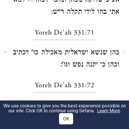
אע"פ שלוקח מכהן ומוכר לכהן דדילמא
אתי בהו לידי תקלה ר"ש:
Yoreh De'ah 331:71
כהן שנשא ישראלית מאכילה כו' דכתיב
1
וכהן כי יקנה נפש וגו':
Yoreh De'ah 331:72
אפי' נרצע אינו אוכל כו' דכתיב תושב
1
We use cookies to give you the best experience possible on
our site. Click OK to continue using Sefaria.
Learn More
.
כהן ושכיר לא יאכל קודש ודרשו תושב
OK