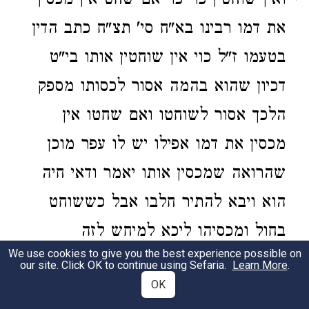
ואין שוחטין כוי כו' אם שחט אין מכסין
את דמו רבינו בא"ח סי' תצ"ח כתב הדין
בטעמו ז"ל כוי אין שוחטין אותו בי"ט
דכיון שהוא בהמה אסור לכסותו מספק
הלכך אסור לשוחטו ואם שחטו אין
מכסין את דמו אפילו יש לו עפר מוכן
שהרואה שמכסין אותו יאמר ודאי חיה
הוא ויבא להתיר חלבו אבל כששוחט
בחול ומכסיהו ליכא למיחש לזה
We use cookies to give you the best experience possible on
שהרואה יאמר לנקות חצירו הוא צריך
our site. Click OK to continue using Sefaria.
Learn More
.
OK
משא"כ בי"ט דאין עושה דבר כ"א ע"פ