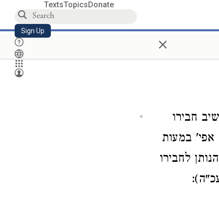
Texts
Topics
Donate
Sign Up
×
שיב חבירו
 אפי' במעות
נותן לחבירו
כ"ה):