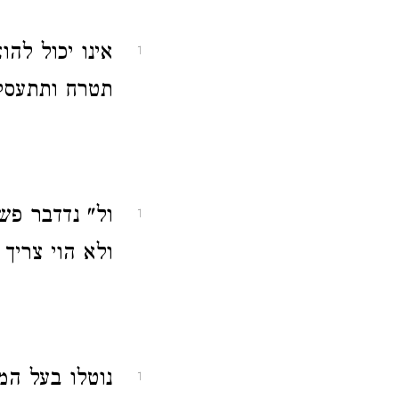
אינו יכול לה
1
תטרח ותתעסק 
ול" נדדבר פש
1
ולא הוי צריך 
נוטלו בעל המ
1