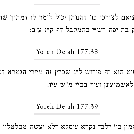
וציאם לצורכו כו' דהנותן יכול לומר לו דמתוך 
בה יפה רש"י בהמקבל דף ק"ז ע"ב:
Yoreh De'ah 177:38
וט הוא זה פירוש ל"נ שבדין זה מיירי הגמרא ד
לאשמועינן ועיין בב"י מ"ש ע"ו:
Yoreh De'ah 177:39
מון כו' דלכך נקרא עיסקא דלא יעשה מטלטלין א