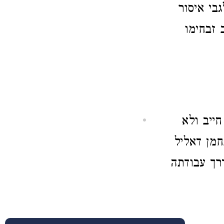
בי איסור
 זבחימו
ייב ולא
מן דאליל
דרך עבודתה