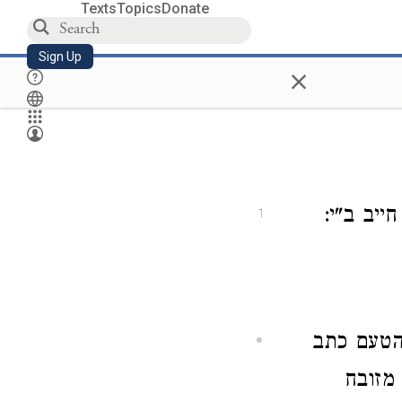
Texts
Topics
Donate
Sign Up
×
ייב ב"י:
1
הטעם כתב
 מזובח