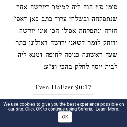
סימן ס"ו הוה ליה למימר דיורשה אחר
שנתפקחה ובשלחן ערוך כתב כאן דאפי'
חזרה ונתפקחה אפילו הכי אינו יורשה
ודוחק לומר דשאני ירושה דאזלינן בתר
שעה ראשונה כניסה לחופה דמנא ליה
לבית יוסף לחלק בהכי וצ"ע:
Even HaEzer 90:17
We use cookies to give you the best experience possible on
אפי' שתק האב כו' פירוש כשנשאה
1
our site. Click OK to continue using Sefaria.
Learn More
.
OK
בפניו וכרב הונא דאמר הכי
בגמרא