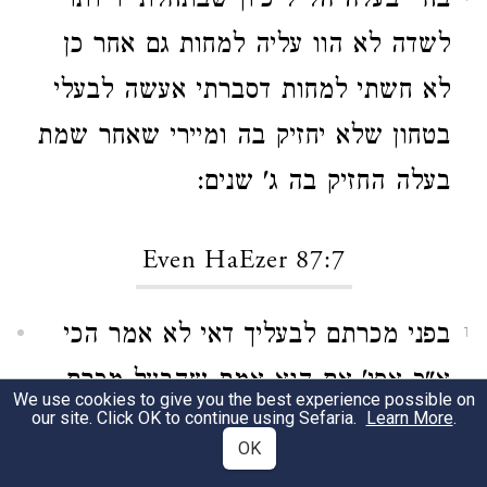
בחיי בעלה הל"ל כיון שבתחלת ירידתו
לשדה לא הוו עליה למחות גם אחר כן
לא חשתי למחות דסברתי אעשה לבעלי
בטחון שלא יחזיק בה ומיירי שאחר שמת
בעלה החזיק בה ג' שנים:
Even HaEzer 87:7
בפני מכרתם לבעליך דאי לא אמר הכי
1
א"כ אפי' אם הוא אמת שהבעל מכרם
We use cookies to give you the best experience possible on
our site. Click OK to continue using Sefaria.
Learn More
.
לו מאי הוי שלא היה בידו למכור שהיא
OK
אומרת שלא היו שלו והוא אינו יודע