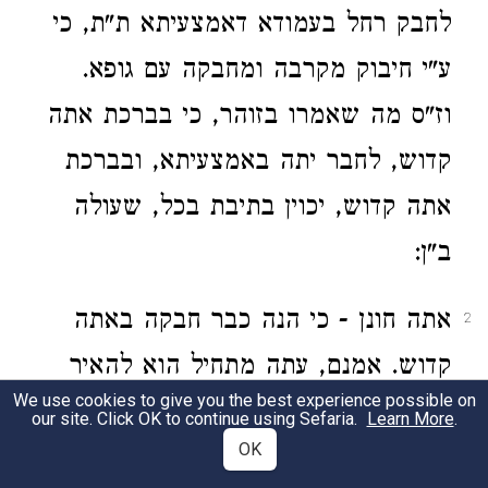
לחבק רחל בעמודא דאמצעיתא ת"ת, כי
ע"י חיבוק מקרבה ומחבקה עם גופא.
וז"ס מה שאמרו בזוהר, כי בברכת אתה
קדוש, לחבר יתה באמצעיתא, ובברכת
אתה קדוש, יכוין בתיבת בכל, שעולה
ב"ן:
אתה חונן - כי הנה כבר חבקה באתה
2
קדוש. אמנם, עתה מתחיל הוא להאיר
We use cookies to give you the best experience possible on
בה בכל י"ס שלה, כי עתה אחר שנבררו
our site. Click OK to continue using Sefaria.
Learn More
.
OK
ונתקנו מחדש כל הפרצוף שלה, היא