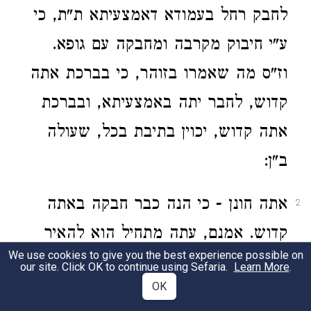
לחבק רחל בעמודא דאמצעיתא ת"ת, כי
ע"י חיבוק מקרבה ומחבקה עם גופא.
וז"ס מה שאמרו בזוהר, כי בברכת אתה
קדוש, לחבר יתה באמצעיתא, ובברכת
אתה קדוש, יכוין בתיבת בכל, שעולה
ב"ן:
אתה חונן - כי הנה כבר חבקה באתה
2
קדוש. אמנם, עתה מתחיל הוא להאיר
We use cookies to give you the best experience possible on
בה בכל י"ס שלה, כי עתה אחר שנבררו
our site. Click OK to continue using Sefaria.
Learn More
.
OK
ונתקנו מחדש כל הפרצוף שלה, היא