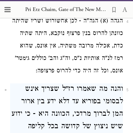
צריך להיות השתיה מרובה. (א):
Pri Etz Chaim, Gate of The New Month, Chanukah, and Purim 6
הגהה (א) הגה"ה - לכן אחשורוש ושריו שהיתה
4
כוונתן להרוס בנין פרצוף נוקבא, היתה שתיה
כדת, אכילה מרובה משתיה, אין אונס, שהוא
רמז לנ"ה אותיות נ"ס, וה"ג והב' כוללים גימטר'
אונס, וכל זה היה כדי להרוס פרצופה:
והנה מה שאמרו רז"ל שצריך אינש
5
לבסומי בפוריא עד דלא ידע בין ארור
המן לברוך מרדכי, הכוונה היא - כי ידוע
שיש ניצוץ של קדושה בכל קליפה