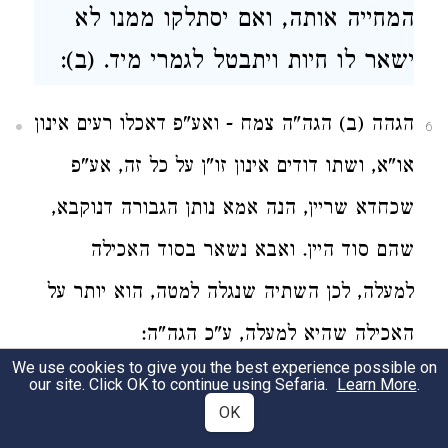
המחייה אותה, ואם יסתלקו ממנו לא
ישאר לו חיות ויתבטל לגמרי מיד. (ב):
הגהה (ב) הגה"ה צמח - ואע"פ דאכלו רעים אינון
6
או"א, ושתו דודים אינון זו"ן על כל זה, אע"פ
שכחדא שריין, הנה אמא נותן הגבורה דנוקבא,
שהם סוד היין. ואבא נשאר בסוד האכילה
למעלה, לכן השתיה שנגלה למטה, הוא יותר על
האכילה שהיא למעלה, ע"כ הגה"ה:
We use cookies to give you the best experience possible on
our site. Click OK to continue using Sefaria.
Learn More
.
והנה ביום הגדול הזה, שיש אותו הארה
7
OK
גדולה, אנו רוצין שגם לזאת הנצוץ יגיע