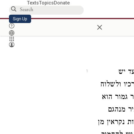
Texts
Topics
Donate
Sign Up
×
ד יש
1
כיו ולשלוח
ר גמור הוא
יר מנהגם
 נקראין מן