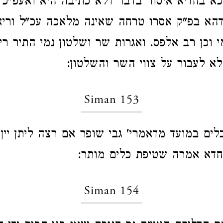
א בחדיא איסור בדבר דלא כתיבה היא ואעפ"כ 
הא בפ"ק אסרו טרחה שאינה מלאכה עכ"ל וריא
 וכן רב אלפס. ואגרות שר ושלטון נמי התיר רי
א לעבור על צווי השר והשלטון:
Siman 153
ים במועד מדאמרי' גבי שופר אם רצה ליתן יין 
חדא אמרה שטיפת כלים מותר:
Siman 154