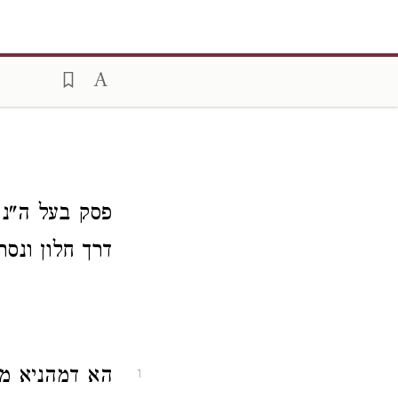
פסק בעל ה"נ 
דרך חלון ונס
הא דמהניא מח
1