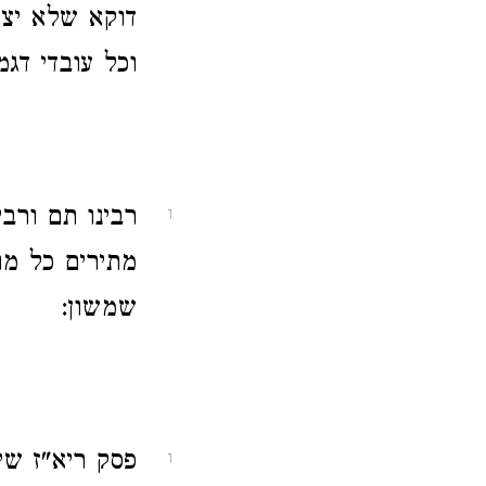
דוקא שלא יצא
וכל עובדי דגמ
רבינו תם ורבי
1
מתירים כל מו
שמשון:
פסק ריא"ז שי
1