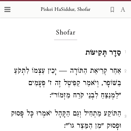
Piskei HaSiddur, Shofar
Loading...
Shofar
סֵדֶר תְּקִיעוֹת
1
אַחַר קְרִיאַת הַתּוֹרָה
— יָכִין עַצְמוֹ לִתְקֹעַ
2
בַּשּׁוֹפָר
, וְיֹאמַר קַפִּיטְל זֶה ז' פְּעָמִים
"לַמְנַצֵּחַ לִבְנֵי קֹרַח מִזְמוֹר"
:
הַתּוֹקֵע מַתְחִיל וְגַם הַקָּהָל יֹאמְרוּ כָּל פָּסוּק
3
וּפָסוּק "מִן הַמֵּצַר גו'":