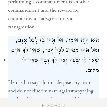
performing a commandment is another
commandment and the reward for
committing a transgression is a
transgression.
הוּא הָיָה אוֹמֵר, אַל תְּהִי בָז לְכָל אָדָם,
וְאַל תְּהִי מַפְלִיג לְכָל דָּבָר, שֶׁאֵין לְךָ אָדָם
שֶׁאֵין לוֹ שָׁעָה וְאֵין לְךָ דָבָר שֶׁאֵין לוֹ
3
מָקוֹם:
He used to say: do not despise any man,
and do not discriminate against anything,
for there is no man that has not his hour,
RESOURCES