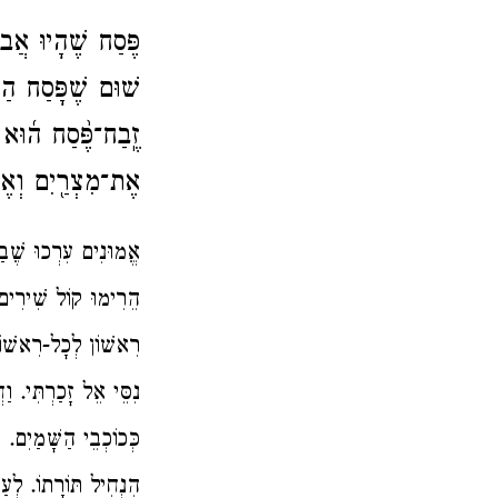
פֶּסַח שֶׁהָיוּ אֲב
שׁוּם שֶׁפָּסַח הַקָ
זֶֽבַח־פֶּ֨סַח ה֜וּא לַ
אֶת־מִצְרַ֖יִם וְאֶת־בָּ
אֱמוּנִים עִרְכוּ שֶׁב
הֵרִימוּ קוֹל שִׁירִים
רִאשׁוֹן לְכָל-רִאשׁוֹ
נִסֵּי אֵל זָכַרְתִּי. ו
כְּכוֹכְבֵי הַשָּׁמַיִם
הִנְחִיל תּוֹרָתוֹ. לְע