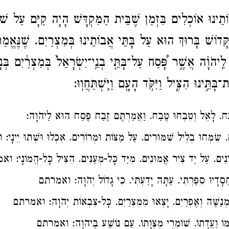
וֹתֵינוּ אוֹכְלִים בִּזְמַן שֶׁבֵּית הַמִּקְדָּשׁ הָיָה קַיָּם עַל 
ּדוֹשׁ בָּרוּךְ הוּא עַל בָּתֵּי אֲבוֹתֵינוּ בְּמִצְרַיִם. שֶׁנֶּאֱמַר
ֽיהֹוָ֗ה אֲשֶׁ֣ר פָּ֠סַח עַל־בָּתֵּ֤י בְנֵֽי־יִשְׂרָאֵל֙ בְּמִצְרַ֔יִם בְּנָגְ
תֵּ֣ינוּ הִצִּ֑יל וַיִּקֹּ֥ד הָעָ֖ם וַיִּֽשְׁתַּחֲוֽוּ:
ַח. לָאֵל וְטִבְחוּ טֶבַח. וַאֲמַרְתֶּם זֶבַח פֶּסַח הוּא לַיהֹוָה:
. שִׂמְחוּ בְלֵיל שִׁמּוּרִים. עַל מַצּוֹת וּמְרוֹרִים. אִכְלוּ וּשְׁתוּ יֵינ
נִים. עַל יַד צִיר אֱמוּנִים. מִיַּד כָּל-מְעַנִּים. הִצִּיל כָּל-הֲמוֹנָי: 
ַחֲסָדָיו סִפַּרְתִּי. עַתָּה יָדַעְתִּי. כִּי גָדוֹל יְהֹוָה: ואמרתם
. מְנַשֶּׁה וְאֶפְרַיִם. יָצְאוּ מִמִּצְרַיִם. כָּל-צִבְאוֹת יְהֹוָה: ואמרתם
ַמּוֹ וַעֲדָתוֹ. שׁוֹמְרֵי מִצְוָתוֹ. עַם נוֹשַׁע בַּיהֹוָה: ואמרתם