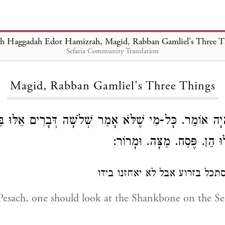
ch Haggadah Edot Hamizrah, Magid, Rabban Gamliel's Three T
Sefaria Community Translation
Loading...
Magid, Rabban Gamliel's Three Things
הָיָה אוֹמֵר. כָּל-מִי שֶׁלֹּא אָמַר שְׁלֹשָׁה דְּבָרִים אֵלּוּ בַ
לּוּ הֵן. פֶּסַח. מַצָּה. וּמָרוֹר:
כל בזרוע אבל לא יאחזנו בידו
esach, one should look at the Shankbone on the Sed