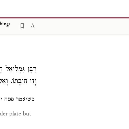
hings
רַבָּן גַּמְלִיאֵל 
יְדֵי חוֹבָתוֹ. וְאֵ
כשיאמר פסח יסת
er plate but