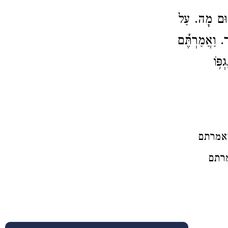
שׁוּם מָה. עַל
. וַאֲמַרְתֶּ֡ם
פּ֥וֹ
ָי: ואמרתם
ואמרתם