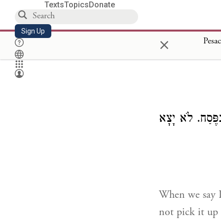
Texts
Topics
Donate
Sign Up
×
Pesa
ּפֶּסַח. לֹא יָצָא
When we say P
not pick it up