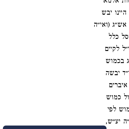
ות אלמא
יינו יבש
ש״ג (ואי״ה
סל כלל
ל לקיים
ג בכמוש
״ד יבשה
איברים
ל כמוש
וש לפי
ה יע״ש,