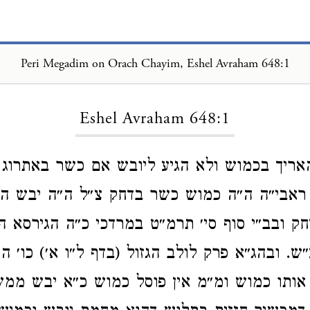
Peri Megadim on Orach Chayim, Eshel Avraham 648:1
Loading...
Eshel Avraham 648:1
האריך בכמוש ולא הגיע ליובש אם כשר באתרוג 
ראבי״ה ה״ה כמוש כשר בדחק צ״ל ה״ה יבש ה
 ובב״י סוף סי׳ תרמ״ט במרדכי כ״ה הגירסא ה
. ובהג״א פרק לולב הגזול (בדף ל״ו א׳) כו׳ הי
ותו כמוש ומ״מ אין פוסל כמוש כ״א יבש ממש