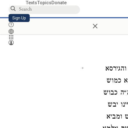
Texts
Topics
Donate
Sign Up
×
והגירסא
א כמוש
״ה כבוש
ינו יבש
 ומביא