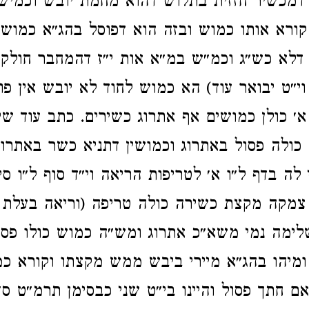
דמכשיר חזזית בתלוש דהוא מחמת יובש וכמיש
ורא אותו כמוש ובזה הוא דפוסל בהג״א כמוש ה
א כש״ג וכמ״ש במ״א אות י״ז דהמחבר חולק א
וי״ט יבואר עוד) הא כמוש לחוד לא יובש אין פו
א׳ כולן כמושים אף אתרוג כשירים. כתב עוד שי״
כולה פסול באתרוג וכמושין דתניא כשר באתרו
לה בדף ל״ו א׳ לטריפות הריאה וי״ד סוף ל״ו סי
צמקה מקצת כשירה כולה טריפה (וריאה בעלת 
לימה נמי משא״כ אתרוג ומש״ה כמוש כולו פסו
מיהו בהג״א מיירי ביבש ממש מקצתו וקורא כמ
 חתך פסול והיינו בי״ט שני כבסימן תרמ״ט ס״