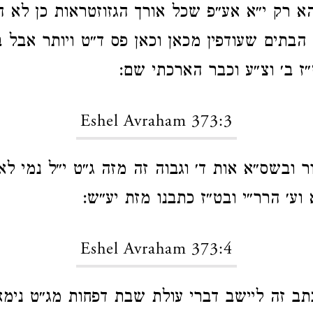
 רק י״א אע״פ שכל אורך הגזוזטראות כן לא הו
 הבתים שעודפין מכאן וכאן פס ד״ט ויותר אבל ב
״ז ב׳ וצ״ע וכבר הארכתי שם:
Eshel Avraham 373:3
ר ובשס״א אות ד׳ וגבוה זה מזה ג״ט י״ל נמי ל
וע׳ הרר״י ובט״ז כתבנו מזת יע״ש:
Eshel Avraham 373:4
ב זה ליישב דברי עולת שבת דפחות מג״ט נימא