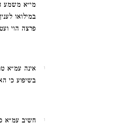
מי״א משמע הא
במילואו לענין
פרצה הוי ועט
אינה עמ״א טו
1
בשיפוע כי הא 
חשיב עמ״א כת
1