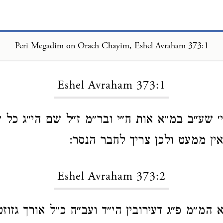
Peri Megadim on Orach Chayim, Eshel Avraham 373:1
Loading...
Eshel Avraham 373:1
׳ שע״ב במ״א אות ח״י ובר״מ ז״ל שם הי״ג כל
אין ממעט ולכן צריך לחבר הנסר:
Eshel Avraham 373:2
 המ״מ פ״ג דעירובין הי״ד ועב״ח כ״ל אורך גזוז