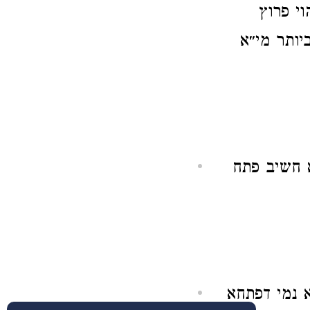
י פרוץ
יותר מי״א
א חשיב פתח
 נמי דפתחא