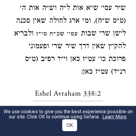
שיר עסי׳ ש״א אות ל״ה וש״ה אות ה׳
(ט״ס ש״ח). ומי ארג לחולה שאין סכנה
לישן שרי שבות
ולבריא
עסי׳ שכ״ח סי״ז
להקיץ שאין דרך שיר שרי ופעמוני
פרוכת כו׳ עט״ז כאן וי״ד רפ״ב (ט״ס
רנ״ד) עט״ז כאן:
Eshel Avraham 338:2
We use cookies to give you the best experience possible on
כמו עמ״א דכל שאין עושה מעשה ביד
1
our site. Click OK to continue using Sefaria.
Learn More
.
OK
שרי אף שמנעים בשיר: