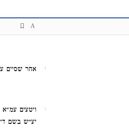
אחר שסיים עמ
1
ויטעים עמ״א 
1
יע״ש בשם ד״