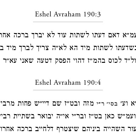
Eshel Avraham 190:3
״א דאם דעתו לשתות עוד לא יברך ברכה אחרו
שדעתו לשתות מיד הא לא״ה צריך לברך מיד ב
ול״ד לכוס בהמ״ז דהוי הפסק דטעה שאני עא״ר ג׳
Eshel Avraham 190:4
א וע׳
מזה ובט״ז שם דיי״ש פחות מרביעי
בסי׳ ר״י
עמ״ש כאן בט״ז ובר״י אי״ה יבואר בשתיית רביע
ור השהייה ביניהם שיצטרף דלחייב ברכה אחרונ